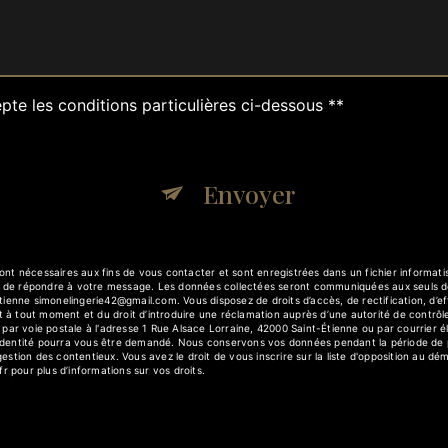
pte les conditions particulières ci-dessous **
Envoyer
 nécessaires aux fins de vous contacter et sont enregistrées dans un fichier informatisé
t de répondre à votre message. Les données collectées seront communiquées aux seuls des
enne simonelingerie42@gmail.com. Vous disposez de droits d’accès, de rectification, d’effa
 à tout moment et du droit d’introduire une réclamation auprès d’une autorité de contrôle
ar voie postale à l'adresse 1 Rue Alsace Lorraine, 42000 Saint-Étienne ou par courrier él
d'identité pourra vous être demandé. Nous conservons vos données pendant la période de 
 gestion des contentieux. Vous avez le droit de vous inscrire sur la liste d'opposition au d
l.fr pour plus d’informations sur vos droits.