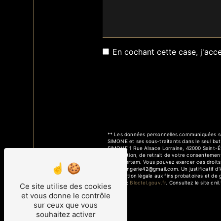
En cochant cette case, j'acce
** Les données personnelles communiquées sont
SIMONE et ses sous-traitants dans le seul bu
SIMONE 1 Rue Alsace Lorraine, 42000 Saint-Éti
d’opposition, de retrait de votre consentement
post-mortem. Vous pouvez exercer ces droits p
simonelingerie42@gmail.com. Un justificatif 
prescription légale aux fins probatoires et de
adresse:
Bloctel.gouv.fr
. Consultez le site cni
Ce site utilise des cookies
et vous donne le contrôle
sur ceux que vous
souhaitez activer