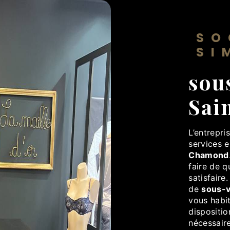
SO
SI
sou
Sai
L’entrepri
services 
Chamond
faire de q
satisfair
de
sous-
vous habi
dispositi
nécessair