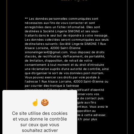
** Les données personnelles communiquées sont
nécessaires aux fins de vous contacter et sont
enregistrées dans un fichier informatisé. Elles sont
destinées à Société Lingerie SIMONE et ses sous-
traitants dans le seul but de répondre à votre message.
Les données collectées seront communiquées aux seuls
destinataires suivants: Société Lingerie SIMONE 1 Rue
Alsace Lorraine, 42000 Saint-Étienne
simonelingerie42@gmail.com. Vous disposez de droits
d’accès, de rectification, d’effacement, de portabilité,
de limitation, d’opposition, de retrait de votre
consentement à tout moment et du droit d’introduire
une réclamation auprès d’une autorité de contrôle, ainsi
que d’organiser le sort de vos données post-mortem.
Vous pouvez exercer ces droits par voie postale à
l'adresse 1 Rue Alsace Lorraine, 42000 Saint-Étienne ou
par courrier électronique à l'adresse
simonelingerie42@gmail.com. Un justificatif d'identité
pourra vous être demandé. Nous conservons vos
données pendant la période de prise de contact puis
pendant la durée de prescription légale aux fins
probatoires et de gestion des contentieux. Vous avez le
droit de vous inscrire sur la liste d'opposition au
Ce site utilise des cookies
démarchage téléphonique, disponible à cette adresse:
et vous donne le contrôle
Bloctel.gouv.fr
. Consultez le site cnil.fr pour plus
d’informations sur vos droits.
sur ceux que vous
souhaitez activer