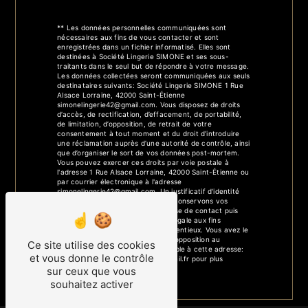
** Les données personnelles communiquées sont
nécessaires aux fins de vous contacter et sont
enregistrées dans un fichier informatisé. Elles sont
destinées à Société Lingerie SIMONE et ses sous-
traitants dans le seul but de répondre à votre message.
Les données collectées seront communiquées aux seuls
destinataires suivants: Société Lingerie SIMONE 1 Rue
Alsace Lorraine, 42000 Saint-Étienne
simonelingerie42@gmail.com. Vous disposez de droits
d’accès, de rectification, d’effacement, de portabilité,
de limitation, d’opposition, de retrait de votre
consentement à tout moment et du droit d’introduire
une réclamation auprès d’une autorité de contrôle, ainsi
que d’organiser le sort de vos données post-mortem.
Vous pouvez exercer ces droits par voie postale à
l'adresse 1 Rue Alsace Lorraine, 42000 Saint-Étienne ou
par courrier électronique à l'adresse
simonelingerie42@gmail.com. Un justificatif d'identité
pourra vous être demandé. Nous conservons vos
données pendant la période de prise de contact puis
pendant la durée de prescription légale aux fins
probatoires et de gestion des contentieux. Vous avez le
droit de vous inscrire sur la liste d'opposition au
Ce site utilise des cookies
démarchage téléphonique, disponible à cette adresse:
et vous donne le contrôle
Bloctel.gouv.fr
. Consultez le site cnil.fr pour plus
d’informations sur vos droits.
sur ceux que vous
souhaitez activer