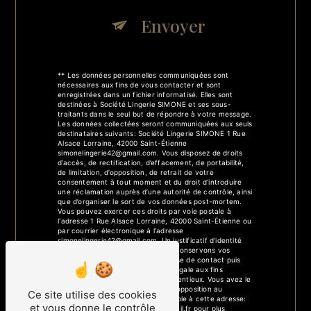
Envoyer
** Les données personnelles communiquées sont
nécessaires aux fins de vous contacter et sont
enregistrées dans un fichier informatisé. Elles sont
destinées à Société Lingerie SIMONE et ses sous-
traitants dans le seul but de répondre à votre message.
Les données collectées seront communiquées aux seuls
destinataires suivants: Société Lingerie SIMONE 1 Rue
Alsace Lorraine, 42000 Saint-Étienne
simonelingerie42@gmail.com. Vous disposez de droits
d’accès, de rectification, d’effacement, de portabilité,
de limitation, d’opposition, de retrait de votre
consentement à tout moment et du droit d’introduire
une réclamation auprès d’une autorité de contrôle, ainsi
que d’organiser le sort de vos données post-mortem.
Vous pouvez exercer ces droits par voie postale à
l'adresse 1 Rue Alsace Lorraine, 42000 Saint-Étienne ou
par courrier électronique à l'adresse
simonelingerie42@gmail.com. Un justificatif d'identité
pourra vous être demandé. Nous conservons vos
données pendant la période de prise de contact puis
pendant la durée de prescription légale aux fins
probatoires et de gestion des contentieux. Vous avez le
droit de vous inscrire sur la liste d'opposition au
Ce site utilise des cookies
démarchage téléphonique, disponible à cette adresse:
et vous donne le contrôle
Bloctel.gouv.fr
. Consultez le site cnil.fr pour plus