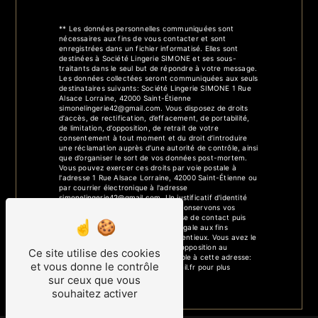
** Les données personnelles communiquées sont
nécessaires aux fins de vous contacter et sont
enregistrées dans un fichier informatisé. Elles sont
destinées à Société Lingerie SIMONE et ses sous-
traitants dans le seul but de répondre à votre message.
Les données collectées seront communiquées aux seuls
destinataires suivants: Société Lingerie SIMONE 1 Rue
Alsace Lorraine, 42000 Saint-Étienne
simonelingerie42@gmail.com. Vous disposez de droits
d’accès, de rectification, d’effacement, de portabilité,
de limitation, d’opposition, de retrait de votre
consentement à tout moment et du droit d’introduire
une réclamation auprès d’une autorité de contrôle, ainsi
que d’organiser le sort de vos données post-mortem.
Vous pouvez exercer ces droits par voie postale à
l'adresse 1 Rue Alsace Lorraine, 42000 Saint-Étienne ou
par courrier électronique à l'adresse
simonelingerie42@gmail.com. Un justificatif d'identité
pourra vous être demandé. Nous conservons vos
données pendant la période de prise de contact puis
pendant la durée de prescription légale aux fins
probatoires et de gestion des contentieux. Vous avez le
droit de vous inscrire sur la liste d'opposition au
Ce site utilise des cookies
démarchage téléphonique, disponible à cette adresse:
et vous donne le contrôle
Bloctel.gouv.fr
. Consultez le site cnil.fr pour plus
d’informations sur vos droits.
sur ceux que vous
souhaitez activer