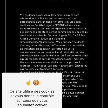
** Les données personnelles communiquées sont
nécessaires aux fins de vous contacter et sont
enregistrées dans un fichier informatisé. Elles sont
destinées à Société Lingerie SIMONE et ses sous-
traitants dans le seul but de répondre à votre message.
Les données collectées seront communiquées aux seuls
destinataires suivants: Société Lingerie SIMONE 1 Rue
Alsace Lorraine, 42000 Saint-Étienne
simonelingerie42@gmail.com. Vous disposez de droits
d’accès, de rectification, d’effacement, de portabilité,
de limitation, d’opposition, de retrait de votre
consentement à tout moment et du droit d’introduire
une réclamation auprès d’une autorité de contrôle, ainsi
que d’organiser le sort de vos données post-mortem.
Vous pouvez exercer ces droits par voie postale à
l'adresse 1 Rue Alsace Lorraine, 42000 Saint-Étienne ou
par courrier électronique à l'adresse
simonelingerie42@gmail.com. Un justificatif d'identité
pourra vous être demandé. Nous conservons vos
données pendant la période de prise de contact puis
pendant la durée de prescription légale aux fins
probatoires et de gestion des contentieux. Vous avez le
droit de vous inscrire sur la liste d'opposition au
Ce site utilise des cookies
démarchage téléphonique, disponible à cette adresse:
et vous donne le contrôle
Bloctel.gouv.fr
. Consultez le site cnil.fr pour plus
d’informations sur vos droits.
sur ceux que vous
souhaitez activer